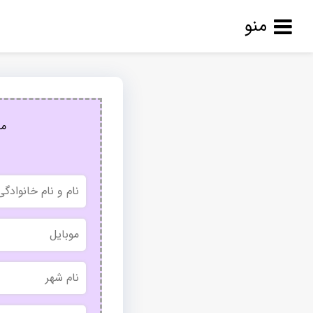
منو
مج
نام
و
نام
خانوادگی
موبایل
نام
شهر
بدون