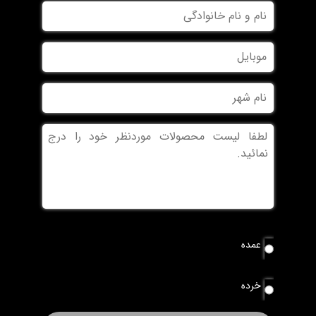
نام
و
نام
موبایل
خانوادگی
نام
شهر
بدون
عنوان
نوع
عمده
سفارش
*
خرده