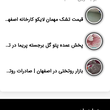
قیمت تشک مهمان لایکو کارخانه اصفهان
پخش عمده پتو گل برجسته پریما در تبریز
بازار روتختی در اصفهان | صادرات روتختی ارزان قیمت سه بعدی پارچه میکرو