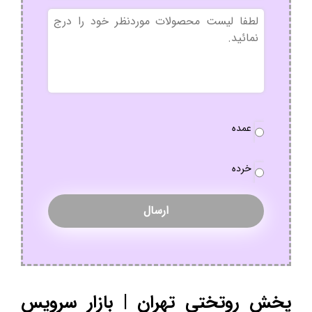
بدون
عنوان
نوع
عمده
سفارش
*
خرده
پخش روتختی تهران | بازار سرویس