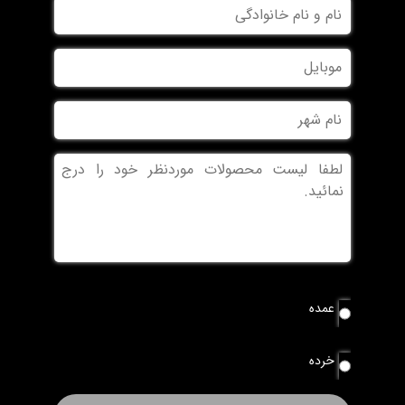
نام
و
نام
موبایل
خانوادگی
نام
شهر
بدون
عنوان
نوع
عمده
سفارش
*
خرده