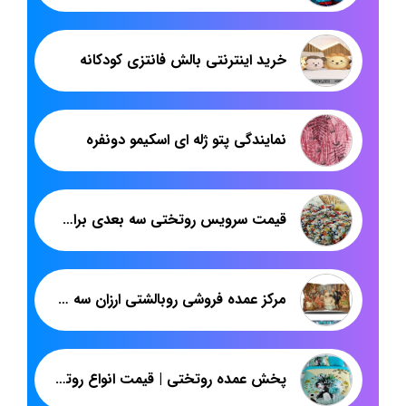
خرید اینترنتی بالش فانتزی کودکانه
نمایندگی پتو ژله ای اسکیمو دونفره
قیمت سرویس روتختی سه بعدی برای صادرات
مرکز عمده فروشی روبالشتی ارزان سه بعدی مخمل
پخش عمده روتختی | قیمت انواع روتختی یک نفره دخترانه | پاندا