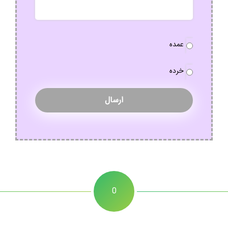
نوع
عمده
سفارش
*
خرده
0