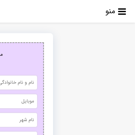
منو
مج
نام
و
نام
خانوادگی
موبایل
نام
شهر
بدون