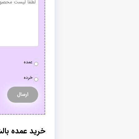
عنوان
نوع
عمده
سفارش
*
خرده
خرید عمده بال