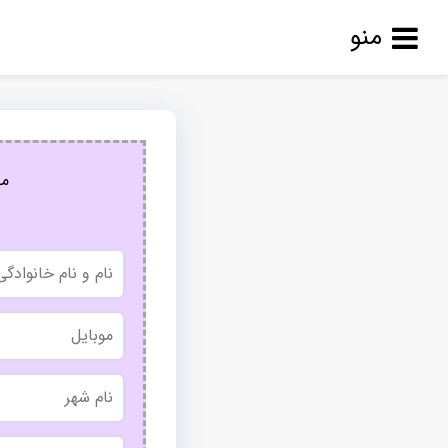
منو
مج
نام
و
نام
خانوادگی
موبایل
نام
شهر
بدون