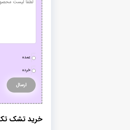
عنوان
نوع
عمده
سفارش
*
خرده
خرید تشک تک ن