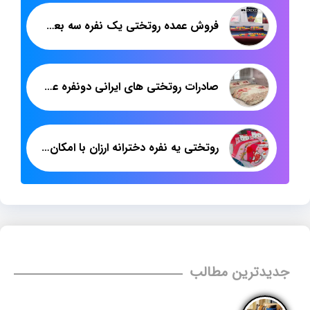
فروش عمده روتختی یک نفره سه بعدی
صادرات روتختی های ایرانی دونفره عروس به ارمنستان
روتختی یه نفره دخترانه ارزان با امکان خرید عمده
جدیدترین مطالب