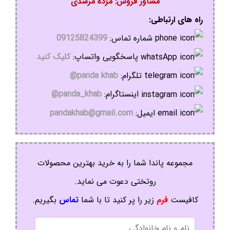
مشاور فروش: مژده مرشدی
راه های ارتباطی:
شماره تماس:
09125824399
پاسخگویی واتساپ:
کلیک کنید
تلگرام:
panda khab@
اینستاگرام:
panda_khab@
ایمیل:
pandakhab@gmail.com
مجموعه پاندا شما را به خرید بهترین محصولات
روتختی دعوت می نماید.
کافیست
فرم
زیر را پر کنید تا با شما
تماس
بگیریم.
نام