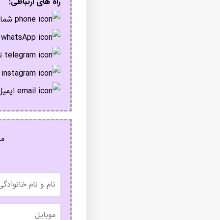
راه های ارتباطی:
شمار
پ
تل
ا
ایمیل
مج
نام
و
نام
خانوادگی
موبایل