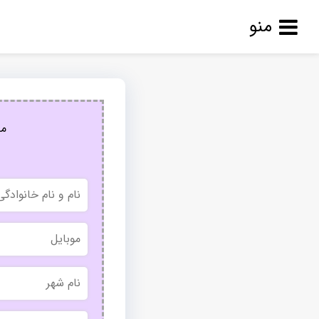
منو
مج
نام
و
نام
خانوادگی
موبایل
نام
شهر
بدون