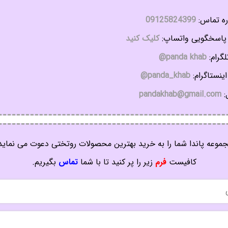
ه تماس:
09125824399
اسخگویی واتساپ:
کلیک کنید
گرام:
panda khab@
ینستاگرام:
panda_khab@
:
pandakhab@gmail.com
موعه پاندا شما را به خرید بهترین محصولات روتختی دعوت می نماید
کافیست
فرم
زیر را پر کنید تا با شما
تماس
بگیریم.