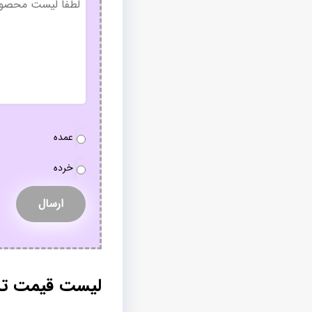
عنوان
نوع
عمده
سفارش
*
خرده
لیست قیمت تش