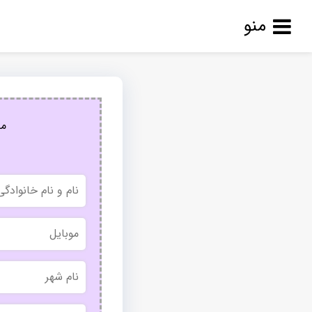
منو
مج
نام
و
نام
خانوادگی
موبایل
نام
شهر
بدون