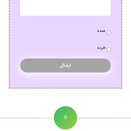
نوع
عمده
سفارش
*
خرده
0