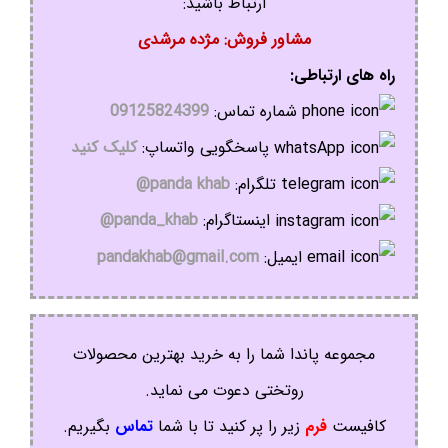
ارتباط باشید:
مشاور فروش: مژده مرشدی
راه های ارتباطی:
شماره تماس:
09125824399
پاسخگویی واتساپ:
کلیک کنید
تلگرام:
panda khab@
اینستاگرام:
panda_khab@
ایمیل:
pandakhab@gmail.com
مجموعه پاندا شما را به خرید بهترین محصولات
روتختی دعوت می نماید.
کافیست
فرم
زیر را پر کنید تا با شما
تماس
بگیریم.