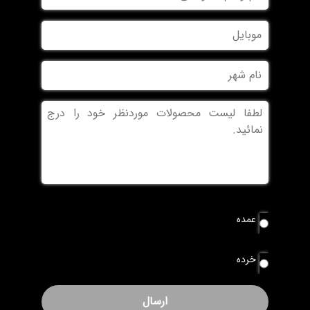
و
نام
موبایل
خانوادگی
نام
شهر
بدون
عنوان
نوع
عمده
سفارش
*
خرده