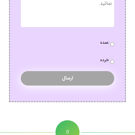
نوع
عمده
سفارش
*
خرده
0