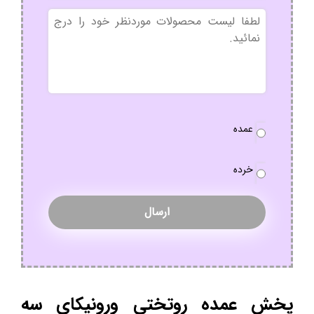
بدون
عنوان
نوع
عمده
سفارش
*
خرده
پخش عمده روتختی ورونیکای سه