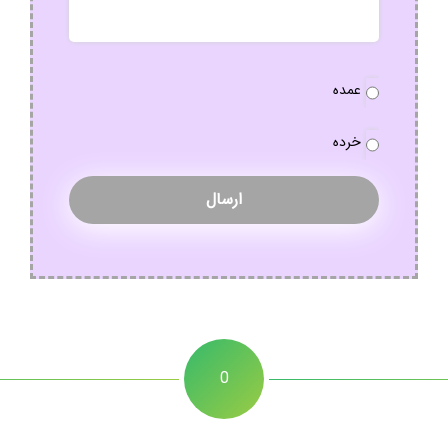
نوع
عمده
سفارش
*
خرده
0