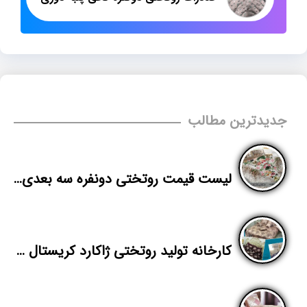
جدیدترین مطالب
لیست قیمت روتختی دونفره سه بعدی شرکت پاندا
کارخانه تولید روتختی ژاکارد کریستال دونفره در تهران