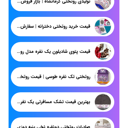
تولیدی روتختی کرمانشاه | بازار فروش روتختی پارچه پلی استر اسپرت
قیمت خرید روتختی دخترانه | سفارش عمده روتختی چهل تکه | پاندا
قیمت پتوی شادیلون یک نفره مدل روشا کارتن ده عددی
روتختی تک نفره طوسی | قیمت روتختی سه بعدی ساده | پاندا
بهترین قیمت تشک مسافرتی یک نفره وزن دو کیلو
صادرات روتختی دونفره نخی پنبه دوزی