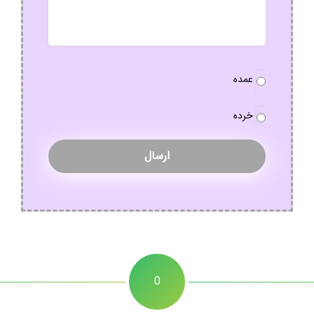
نوع
عمده
سفارش
*
خرده
0