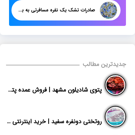
صادرات تشک یک نفره مسافرتی به بازار عراق
جدیدترین مطالب
پتوی شادیلون مشهد | فروش عمده پتو گلدن آتیس
روتختی دونفره سفید | خرید اینترنتی روتختی تک رنگ مخمل | پاندا