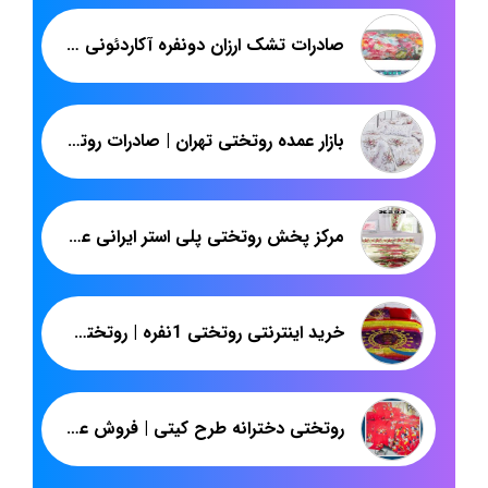
صادرات تشک ارزان دونفره آکاردئونی به افغانستان
بازار عمده روتختی تهران | صادرات روتختی اسپرت ایرانی به عراق
مرکز پخش روتختی پلی استر ایرانی عمده تهران
خرید اینترنتی روتختی 1نفره | روتختی میکرو دیجیتال جدید | شرکت پاندا
روتختی دخترانه طرح کیتی | فروش عمده سرویس خواب پلی استر