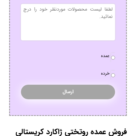
بدون
عنوان
نوع
عمده
سفارش
*
خرده
فروش عمده روتختی ژاکارد کریستالی