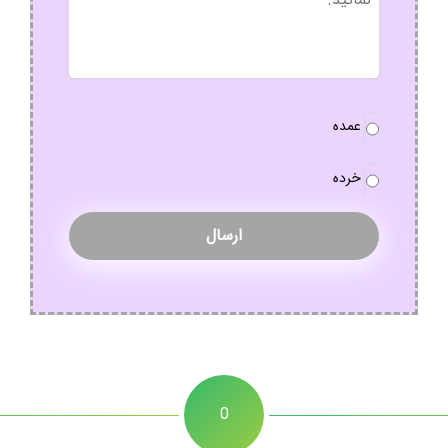
نوع
عمده
سفارش
*
خرده
0