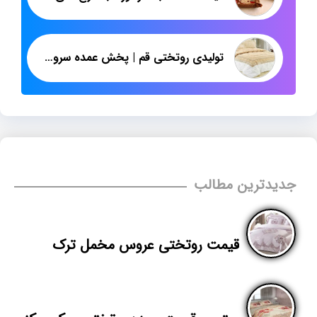
تولیدی روتختی قم | پخش عمده سرویس روتختی دونفره ایرانی
جدیدترین مطالب
قیمت روتختی عروس مخمل ترک