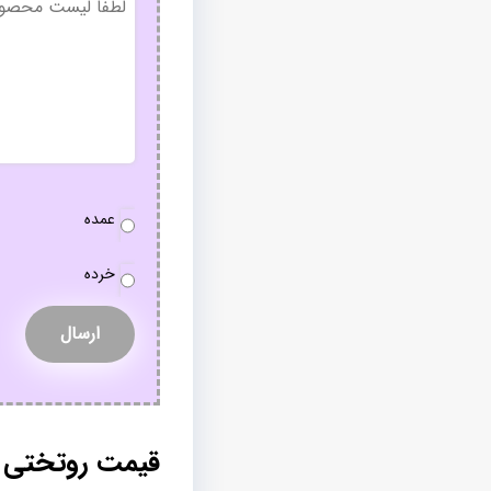
عنوان
نوع
عمده
سفارش
*
خرده
قیمت روتختی 2 نفره | فروش عمده روتختی از تولیدی | پاند