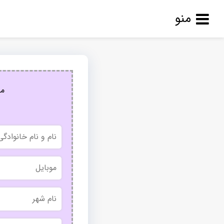
منو
مج
نام
و
نام
خانوادگی
موبایل
نام
شهر
بدون