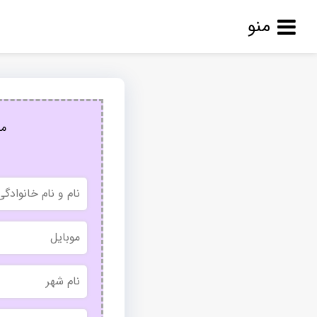
منو
مج
نام
و
نام
خانوادگی
موبایل
نام
شهر
بدون