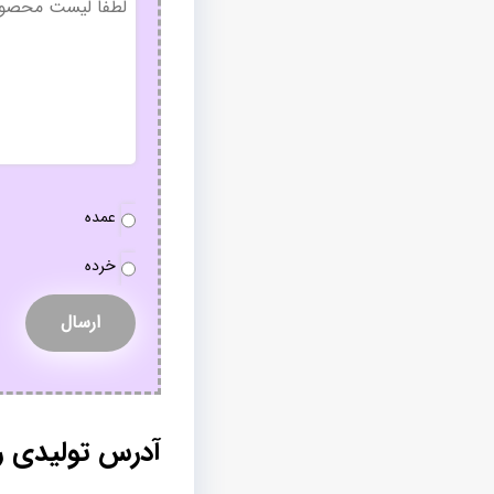
عنوان
نوع
عمده
سفارش
*
خرده
آدرس تولیدی ر