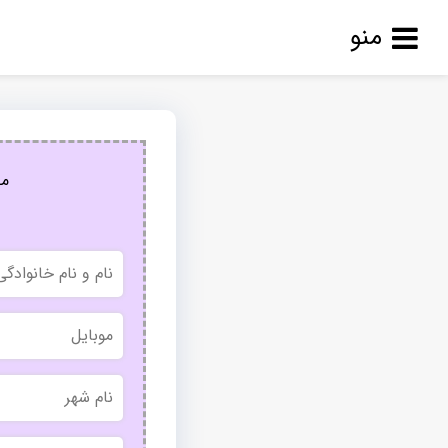
منو
مج
نام
و
نام
خانوادگی
موبایل
نام
شهر
بدون