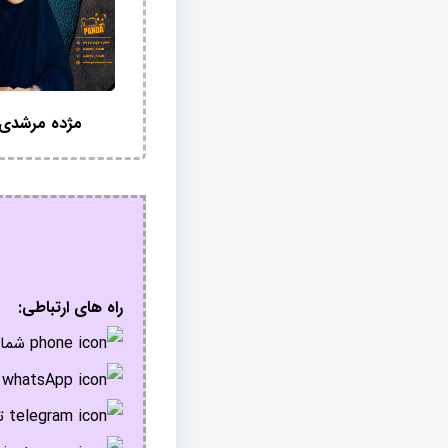
مژده مرشدی
راه های ارتباطی:
شمار
پ
تل