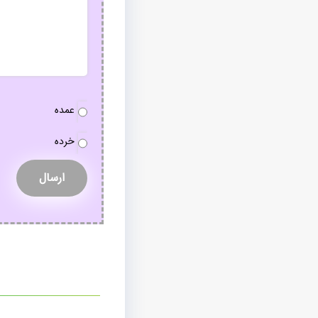
نوع
عمده
سفارش
*
خرده