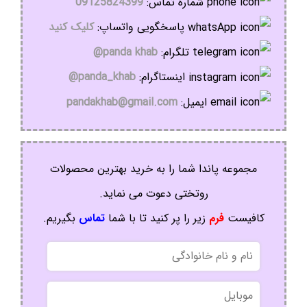
شماره تماس:
09125824399
پاسخگویی واتساپ:
کلیک کنید
تلگرام:
panda khab@
اینستاگرام:
panda_khab@
ایمیل:
pandakhab@gmail.com
مجموعه پاندا شما را به خرید بهترین محصولات
روتختی دعوت می نماید.
کافیست
فرم
زیر را پر کنید تا با شما
تماس
بگیریم.
نام
و
نام
موبایل
خانوادگی