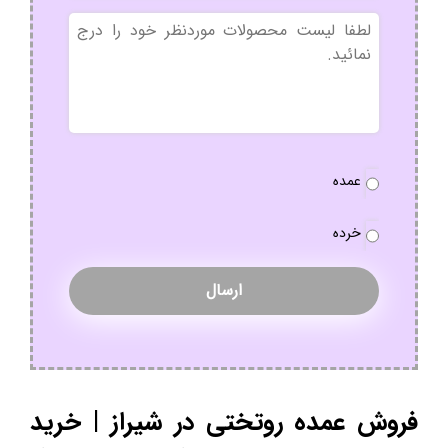
بدون
عنوان
نوع
عمده
سفارش
*
خرده
فروش عمده روتختی در شیراز | خرید