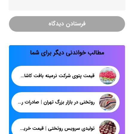
مطالب خواندنی دیگر برای شما
قیمت پتوی شرکت نرمینه بافت کاشان برای صادرات
روتختی در بازار بزرگ تهران | صادرات روتختی دونفره ایرانی | پاندا
تولیدی سرویس روتختی | قیمت خرید عمده روتختی پارچه ابریشم ژاکارد اسپرت