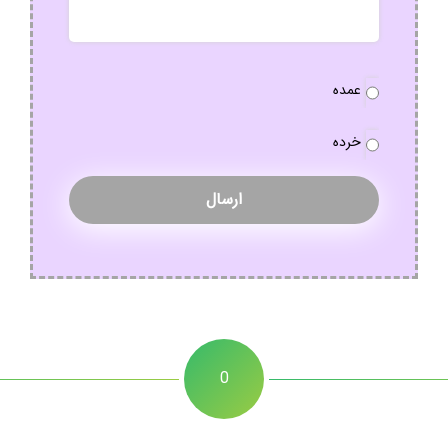
نوع
عمده
سفارش
*
خرده
0