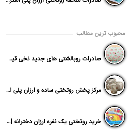
صادرات ملحفه روتختی ارزان پلی استر به افغانستان
محبوب ترین مطالب
صادرات روبالشتی های جدید نخی قیمت مناسب
مرکز پخش روتختی ساده و ارزان پلی استر
خرید روتختی یک نفره ارزان دخترانه | روتختی طرح کیتی صورتی | پاندا