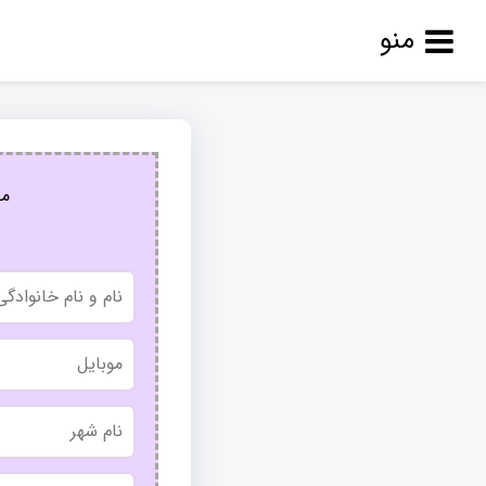
منو
مج
نام
و
نام
خانوادگی
موبایل
نام
شهر
بدون