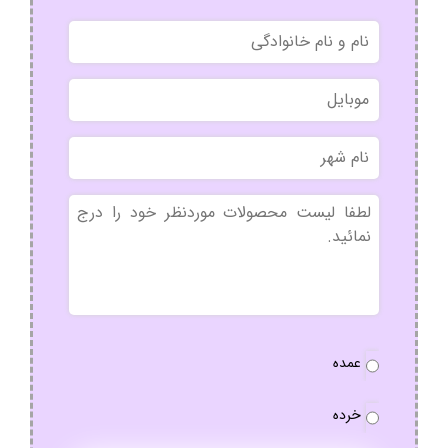
نام
و
نام
موبایل
خانوادگی
نام
شهر
بدون
عنوان
نوع
عمده
سفارش
*
خرده