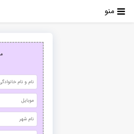
منو
مج
نام
و
نام
خانوادگی
موبایل
نام
شهر
بدون