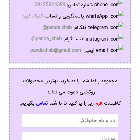
شماره تماس:
09125824399
پاسخگویی واتساپ:
کلیک کنید
تلگرام:
panda khab@
اینستاگرام:
panda_khab@
ایمیل:
pandakhab@gmail.com
مجموعه پاندا شما را به خرید بهترین محصولات
روتختی دعوت می نماید.
کافیست
فرم
زیر را پر کنید تا با شما
تماس
بگیریم.
نام
و
نام
موبایل
خانوادگی