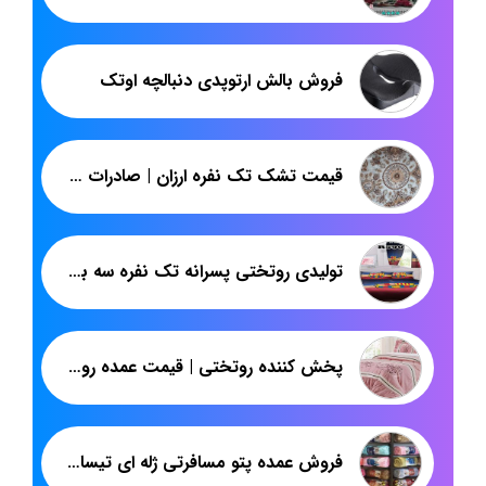
فروش بالش ارتوپدی دنبالچه اوتک
قیمت تشک تک نفره ارزان | صادرات تشک مسافرتی سبک | پاندا
تولیدی روتختی پسرانه تک نفره سه بعدی در تهران
پخش کننده روتختی | قیمت عمده روتختی پارچه میکرو پلی استر طرح اسپرت
فروش عمده پتو مسافرتی ژله ای تیسا تک رنگ