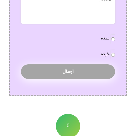
نوع
عمده
سفارش
*
خرده
0