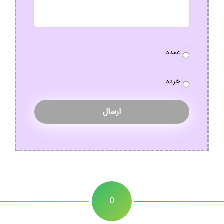
نوع
عمده
سفارش
*
خرده
0