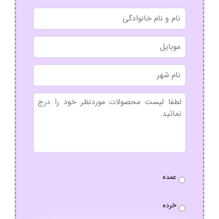
نام
و
نام
موبایل
خانوادگی
نام
شهر
بدون
عنوان
نوع
عمده
سفارش
*
خرده