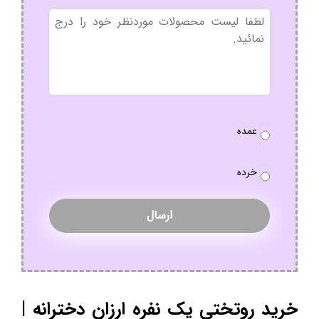
بدون
عنوان
نوع
عمده
سفارش
*
خرده
خرید روتختی یک نفره ارزان دخترانه |