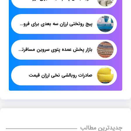
پیج روتختی ارزان سه بعدی برای فروش عمده
بازار پخش عمده پتوی سروین مسافرتی نرمینه
صادرات روبالشی نخی ارزان قیمت
جدیدترین مطالب