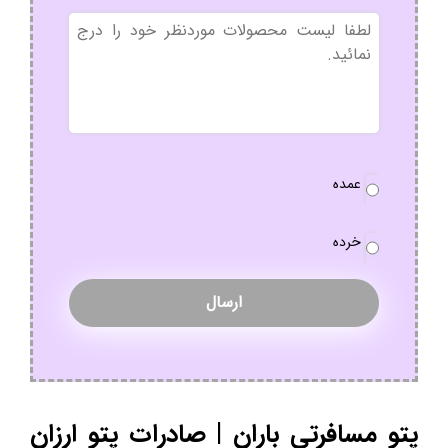
بدون
عنوان
نوع
عمده
سفارش
*
خرده
پتو مسافرتی باران | صادرات پتو ارزان