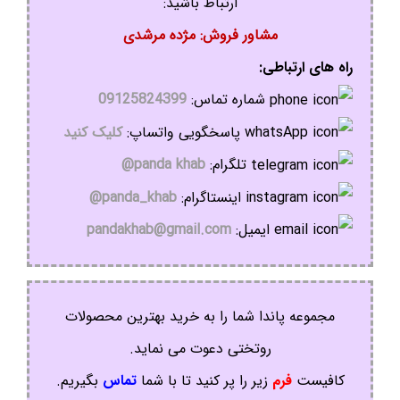
ارتباط باشید:
مشاور فروش: مژده مرشدی
راه های ارتباطی:
شماره تماس:
09125824399
پاسخگویی واتساپ:
کلیک کنید
تلگرام:
panda khab@
اینستاگرام:
panda_khab@
ایمیل:
pandakhab@gmail.com
مجموعه پاندا شما را به خرید بهترین محصولات
روتختی دعوت می نماید.
کافیست
فرم
زیر را پر کنید تا با شما
تماس
بگیریم.