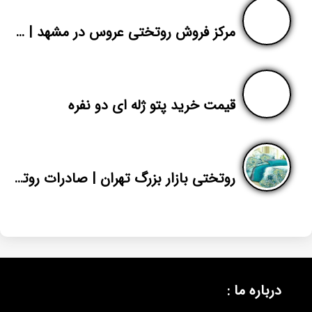
صادرات روبالشتی های جدید نخی قیمت مناسب
محبوب ترین مطالب
مرکز فروش روتختی عروس در مشهد | قیمت انواع روتختی دونفره | پاندا
قیمت خرید پتو ژله ای دو نفره
روتختی بازار بزرگ تهران | صادرات روتختی ارزان پلی استر دونفره