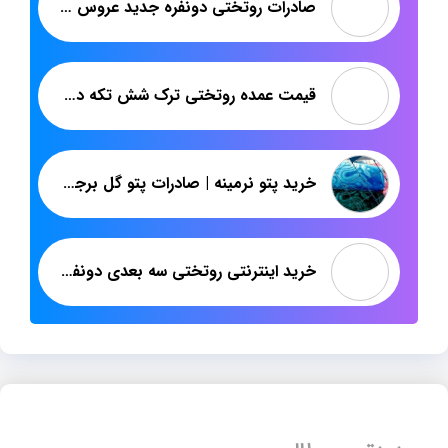
قیمت عمده پتو زنبق گلدار لاله
صادرات روتختی دونفره جدید عروس ایرانی
قیمت عمده روتختی ترک شش تکه دونفره
خرید پتو نرمینه | صادرات پتو گل برجسته به عراق
خرید اینترنتی روتختی سه بعدی دونفره با طرح های جدید