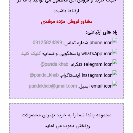
مشاوره و فروش
جهت خرید و فروش این محصول می توانید با ما در
ارتباط باشید:
مشاور فروش: مژده مرشدی
راه های ارتباطی:
شماره تماس:
09125824399
پاسخگویی واتساپ:
کلیک کنید
تلگرام:
panda khab@
اینستاگرام:
panda_khab@
ایمیل:
pandakhab@gmail.com