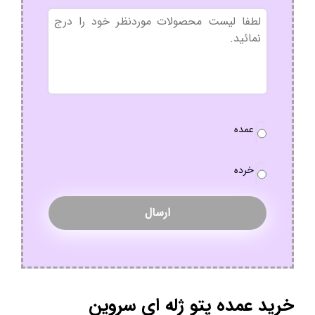
بدون
عنوان
نوع
عمده
سفارش
*
خرده
خرید عمده پتو ژله ای سروین