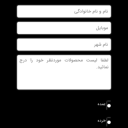
نام
و
نام
موبایل
خانوادگی
نام
شهر
بدون
عنوان
نوع
عمده
سفارش
*
خرده