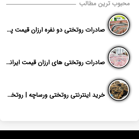
محبوب ترین مطالب
صادرات روتختی دو نفره ارزان قیمت پلی استر
صادرات روتختی های ارزان قیمت ایرانی پاندا
خرید اینترنتی روتختی ورساچه | روتختی سه بعدی دونفره | پاندا