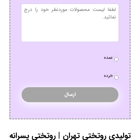
بدون
عنوان
نوع
عمده
سفارش
*
خرده
تولیدی روتختی تهران | روتختی پسرانه