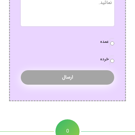
نوع
عمده
سفارش
*
خرده
0