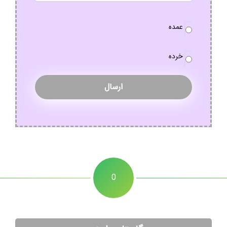
نوع
عمده
سفارش
*
خرده
0