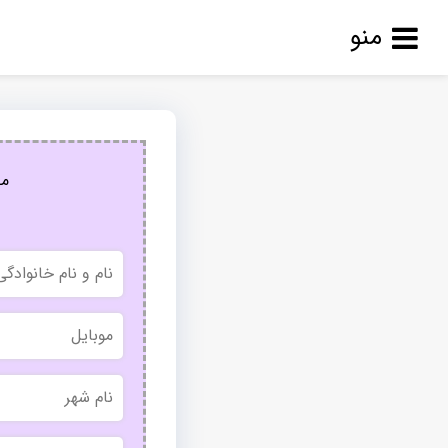
منو
مج
نام
و
نام
خانوادگی
موبایل
نام
شهر
بدون