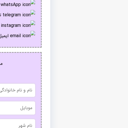
پ
تل
ا
ایمیل
مج
نام
و
نام
خانوادگی
موبایل
نام
شهر