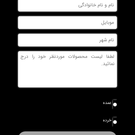
نام
و
نام
موبایل
خانوادگی
نام
شهر
بدون
عنوان
نوع
عمده
سفارش
*
خرده