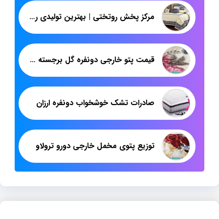
مرکز پخش روتختی | بهترین تولیدی روتختی حریر با فروش مستقیم از تهران
قیمت پتو خارجی دونفره گل برجسته در بازار رقابتی
صادرات تشک خوشخواب دونفره ارزان
توزیع پتوی مخمل خارجی دورو ترولاو