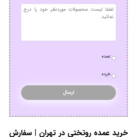
بدون
عنوان
نوع
عمده
سفارش
*
خرده
خرید عمده روتختی در تهران | سفارش