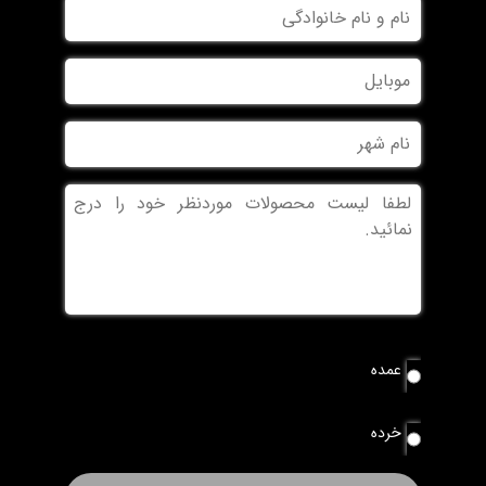
نام
و
نام
موبایل
خانوادگی
نام
شهر
بدون
عنوان
نوع
عمده
سفارش
*
خرده