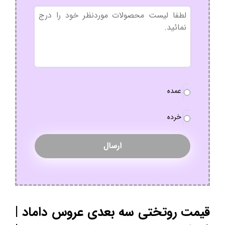
بدون
عنوان
نوع
عمده
سفارش
*
خرده
قیمت روتختی سه بعدی عروس داماد |