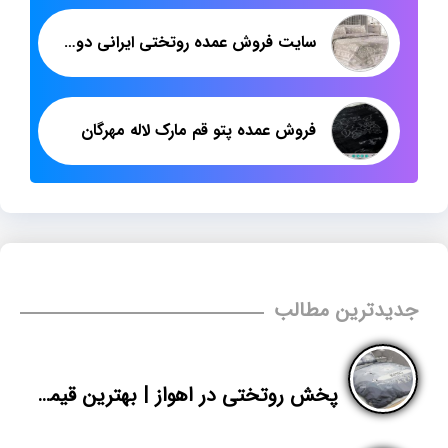
سایت فروش عمده روتختی ایرانی دونفره
فروش عمده پتو قم مارک لاله مهرگان
جدیدترین مطالب
پخش روتختی در اهواز | بهترین قیمت روتختی اسپرت دونفره | پاندا