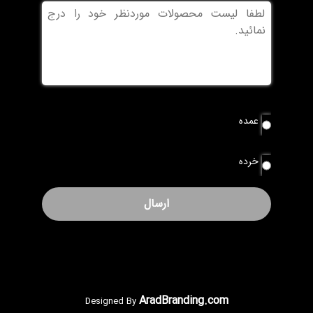
بدون
عنوان
نوع
عمده
سفارش
*
خرده
AradBranding.com
Designed By