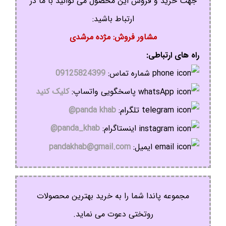
جهت خرید و فروش این محصول می توانید با ما در
ارتباط باشید:
مشاور فروش: مژده مرشدی
راه های ارتباطی:
شماره تماس:
09125824399
پاسخگویی واتساپ:
کلیک کنید
تلگرام:
panda khab@
اینستاگرام:
panda_khab@
ایمیل:
pandakhab@gmail.com
مجموعه پاندا شما را به خرید بهترین محصولات
روتختی دعوت می نماید.