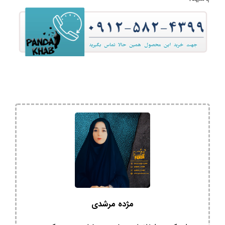
مژده مرشدی