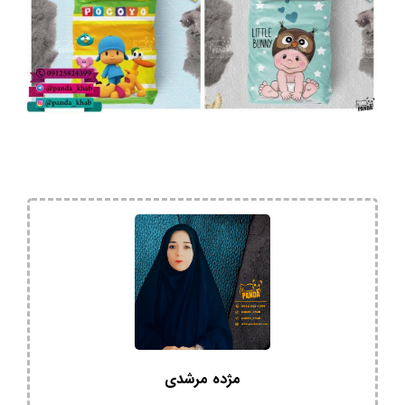
مژده مرشدی