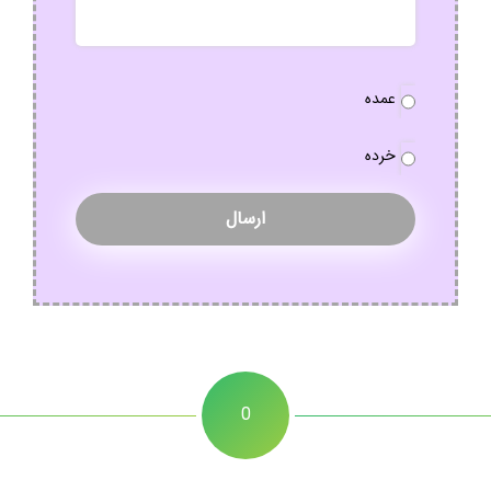
نوع
عمده
سفارش
*
خرده
0