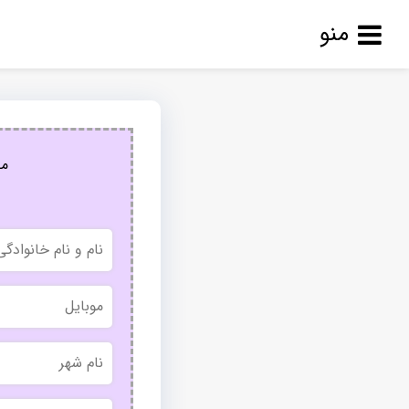
منو
مج
نام
و
نام
خانوادگی
موبایل
نام
شهر
بدون