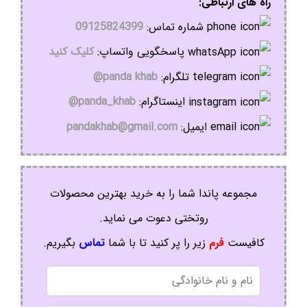
راه های ارتباطی:
شماره تماس:
09125824399
پاسخگویی واتساپ:
کلیک کنید
تلگرام:
panda khab@
اینستاگرام:
panda_khab@
ایمیل:
pandakhab@gmail.com
مجموعه پاندا شما را به خرید بهترین محصولات
روتختی دعوت می نماید.
کافیست
فرم
زیر را پر کنید تا با شما
تماس
بگیریم.
نام
و
نام